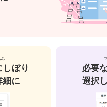
込み
にしぼり
必要