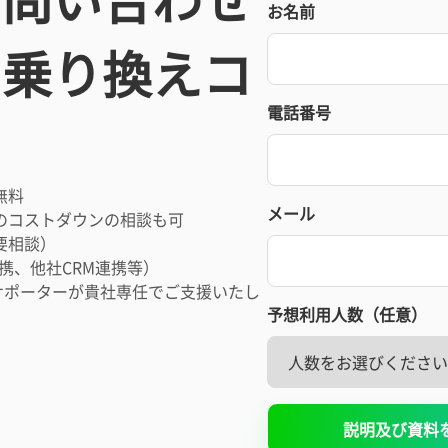
お名前
・乗り換えコ
電話番号
無料
メール
のコストダウンの相談も可
要相談）
連携、他社CRM連携等）
サポーターが貴社専任でご支援いたし
予想利用人数（任意）
説明及び資料