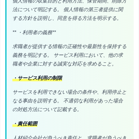
個人情報の収集目的と利用方法、保管期間、削除方
法について明記する。 個人情報の第三者提供に関
する方針を説明し、同意を得る方法を明示する。
** ・利用者の義務**
求職者が提供する情報の正確性や最新性を保持する
義務を明記する。 サービス利用において、他の求
職者や企業に対する誠実な対応を求めること。
・サービス利用の制限
サービスを利用できない場合の条件や、利用停止と
なる事由を説明する。 不適切な利用があった場合
の対処方法について記載する。
・責任範囲
人材紹介会社が負うべき責任と、求職者が負うべき