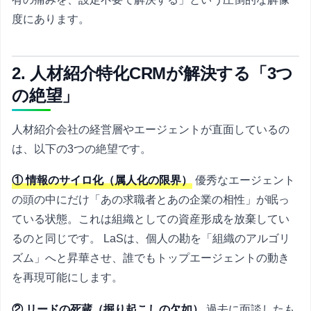
度にあります。
2. 人材紹介特化CRMが解決する「3つ
の絶望」
人材紹介会社の経営層やエージェントが直面しているの
は、以下の3つの絶望です。
① 情報のサイロ化（属人化の限界）
優秀なエージェント
の頭の中にだけ「あの求職者とあの企業の相性」が眠っ
ている状態。これは組織としての資産形成を放棄してい
るのと同じです。 LaSは、個人の勘を「組織のアルゴリ
ズム」へと昇華させ、誰でもトップエージェントの動き
を再現可能にします。
② リードの死蔵（掘り起こしの欠如）
過去に面談したも