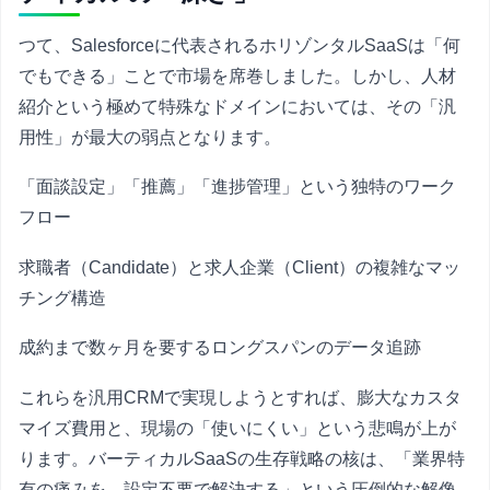
つて、Salesforceに代表されるホリゾンタルSaaSは「何
でもできる」ことで市場を席巻しました。しかし、人材
紹介という極めて特殊なドメインにおいては、その「汎
用性」が最大の弱点となります。
「面談設定」「推薦」「進捗管理」という独特のワーク
フロー
求職者（Candidate）と求人企業（Client）の複雑なマッ
チング構造
成約まで数ヶ月を要するロングスパンのデータ追跡
これらを汎用CRMで実現しようとすれば、膨大なカスタ
マイズ費用と、現場の「使いにくい」という悲鳴が上が
ります。バーティカルSaaSの生存戦略の核は、「業界特
有の痛みを、設定不要で解決する」という圧倒的な解像