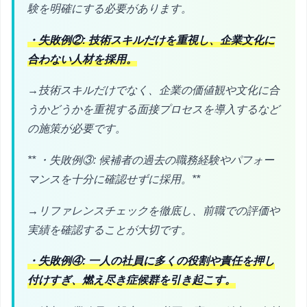
験を明確にする必要があります。
・失敗例②: 技術スキルだけを重視し、企業文化に
合わない人材を採用。
→技術スキルだけでなく、企業の価値観や文化に合
うかどうかを重視する面接プロセスを導入するなど
の施策が必要です。
** ・失敗例③: 候補者の過去の職務経験やパフォー
マンスを十分に確認せずに採用。**
→リファレンスチェックを徹底し、前職での評価や
実績を確認することが大切です。
・失敗例④: 一人の社員に多くの役割や責任を押し
付けすぎ、燃え尽き症候群を引き起こす。