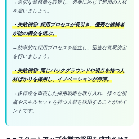
→適切な業務量を設定し、必要に応じて追加の人材
を雇いましょう。
・失敗例⑤: 採用プロセスが長引き、優秀な候補者
が他の機会を選ぶ。
→効率的な採用プロセスを確立し、迅速な意思決定
を行いましょう。
・失敗例⑥: 同じバックグラウンドや視点を持つ人
材ばかりを採用し、イノベーションが停滞。
→多様性を重視した採用戦略を取り入れ、様々な視
点やスキルセットを持つ人材を採用することがポイ
ントです。